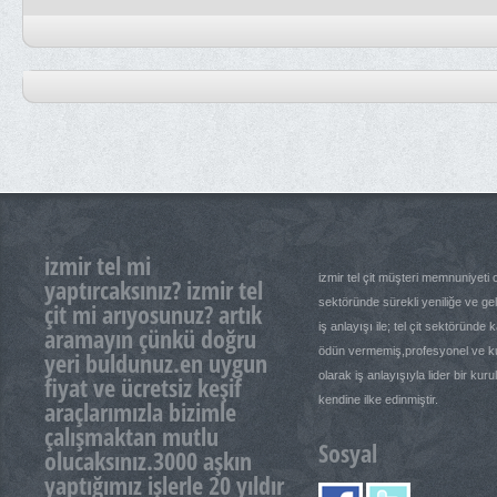
izmir tel mi
izmir tel çit müşteri memnuniyeti od
yaptırcaksınız? izmir tel
sektöründe sürekli yeniliğe ve ge
çit mi arıyosunuz? artık
iş anlayışı ile; tel çit sektöründe 
aramayın çünkü doğru
ödün vermemiş,profesyonel ve k
yeri buldunuz.en uygun
olarak iş anlayışıyla lider bir kur
fiyat ve ücretsiz keşif
kendine ilke edinmiştir.
araçlarımızla bizimle
çalışmaktan mutlu
Sosyal
olucaksınız.3000 aşkın
yaptığımız işlerle 20 yıldır